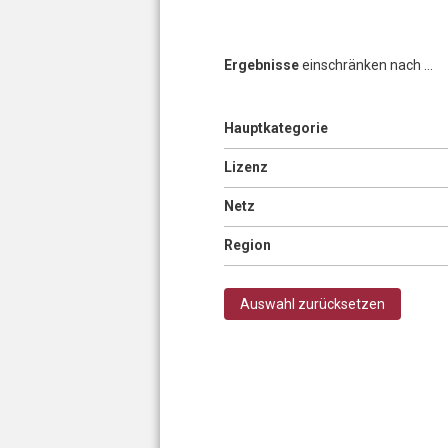
Ergebnisse
einschränken nach ...
Anzeigen
Hauptkategorie
Seiten
Anzeigen
Lizenz
Anzeigen
Netz
Anzeigen
Region