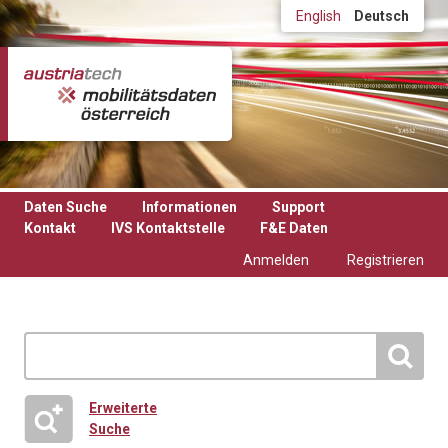
Direkt zum Inhalt
English
Deutsch
Daten Suche
Informationen
Support
Kontakt
IVS Kontaktstelle
F&E Daten
Anmelden
Registrieren
Erweiterte
Suche