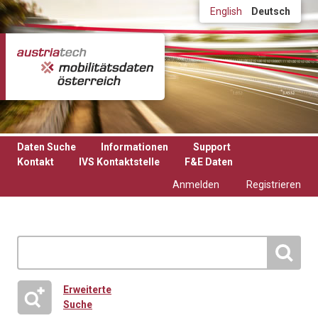
Direkt zum Inhalt
English
Deutsch
Daten Suche
Informationen
Support
Kontakt
IVS Kontaktstelle
F&E Daten
Anmelden
Registrieren
Erweiterte
Suche