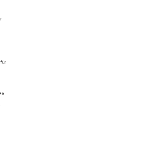
r
n
 für
ze
r