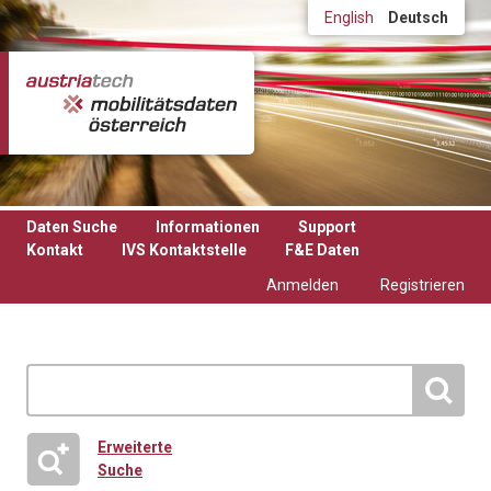
Direkt zum Inhalt
English
Deutsch
Daten Suche
Informationen
Support
Kontakt
IVS Kontaktstelle
F&E Daten
Anmelden
Registrieren
Erweiterte
Suche