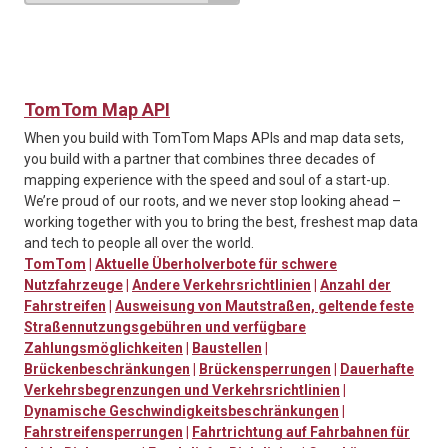
TomTom Map API
When you build with TomTom Maps APIs and map data sets,
you build with a partner that combines three decades of
mapping experience with the speed and soul of a start-up.
We’re proud of our roots, and we never stop looking ahead –
working together with you to bring the best, freshest map data
and tech to people all over the world.
TomTom
|
Aktuelle Überholverbote für schwere
Nutzfahrzeuge
|
Andere Verkehrsrichtlinien
|
Anzahl der
Fahrstreifen
|
Ausweisung von Mautstraßen, geltende feste
Straßennutzungsgebühren und verfügbare
Zahlungsmöglichkeiten
|
Baustellen
|
Brückenbeschränkungen
|
Brückensperrungen
|
Dauerhafte
Verkehrsbegrenzungen und Verkehrsrichtlinien
|
Dynamische Geschwindigkeitsbeschränkungen
|
Fahrstreifensperrungen
|
Fahrtrichtung auf Fahrbahnen für