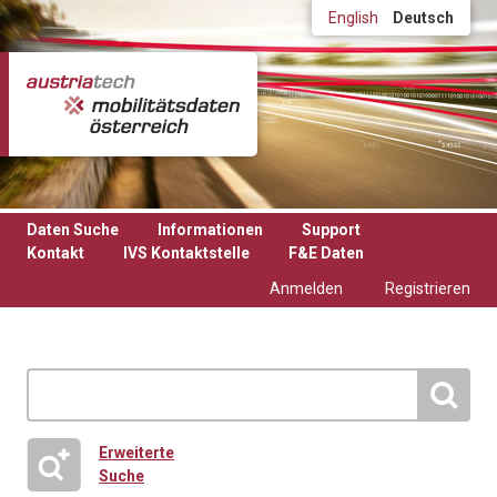
Direkt zum Inhalt
English
Deutsch
Daten Suche
Informationen
Support
Kontakt
IVS Kontaktstelle
F&E Daten
Anmelden
Registrieren
Erweiterte
Suche