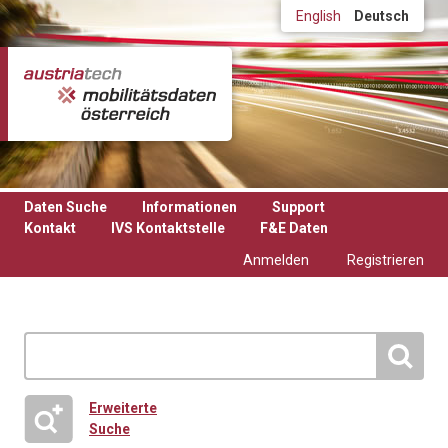
Direkt zum Inhalt
English
Deutsch
Daten Suche
Informationen
Support
Kontakt
IVS Kontaktstelle
F&E Daten
Anmelden
Registrieren
Erweiterte
Suche