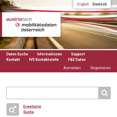
Direkt zum Inhalt
English
Deutsch
Daten Suche
Informationen
Support
Kontakt
IVS Kontaktstelle
F&E Daten
Anmelden
Registrieren
Erweiterte
Suche