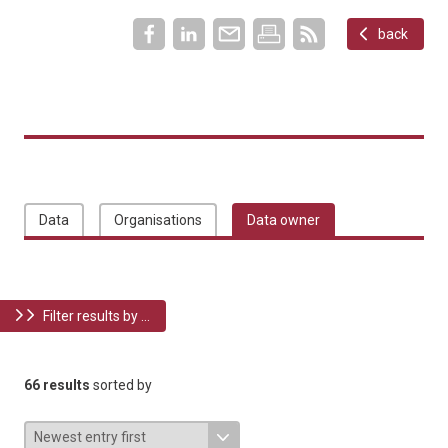
back
Data
Organisations
Data owner
Filter results by ...
66 results
sorted by