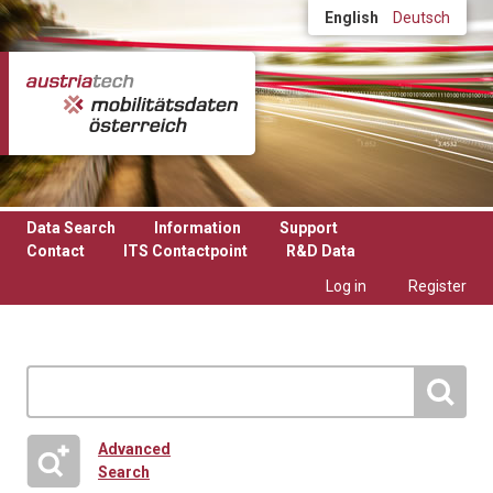
Skip to main content
English
Deutsch
Data Search
Information
Support
Contact
ITS Contactpoint
R&D Data
Log in
Register
Advanced
Search