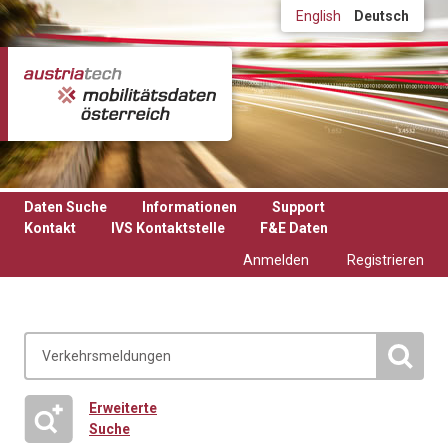
Direkt zum Inhalt
English
Deutsch
Daten Suche
Informationen
Support
Kontakt
IVS Kontaktstelle
F&E Daten
Anmelden
Registrieren
Erweiterte
Suche