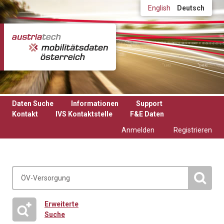
Direkt zum Inhalt
English
Deutsch
Daten Suche
Informationen
Support
Kontakt
IVS Kontaktstelle
F&E Daten
Anmelden
Registrieren
Erweiterte
Suche