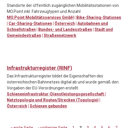
Standorte der öffentlich zugänglichen Mobilitätsstationen von
MO.Point inkl. Fahrzeugtypen und Anzahl
MO.Point Mobilitätsservices GmbH
|
Bike-Sharing-Stationen
|
Car-Sharing-Stationen
|
Österreich
|
Autobahnen und
Schnellstraßen
|
Bundes- und Landesstraßen
|
Stadt und
Gemeindestraßen
|
Straßennetzwerk
Infrastrukturregister (RINF)
Das Infrastrukturregister bildet die Eigenschaften des
österreichischen Bahnnetzes digital ab und wurde gemäß den
Vorgaben der EU-Verordnungen erstellt.
Schieneninfrastruktur-Dienstleistungsgesellschaft
|
Netztopologie und Routen/Strecken (Topologie)
|
Österreich
|
Schienen gebunden
« erste Seite
‹ vorherige Seite
1
2
3
4
5
6
7