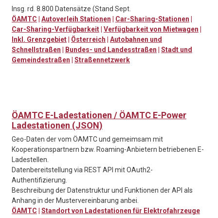
Insg. rd. 8.800 Datensätze (Stand Sept.
ÖAMTC
|
Autoverleih Stationen
|
Car-Sharing-Stationen
|
Car-Sharing-Verfügbarkeit
|
Verfügbarkeit von Mietwagen
|
Inkl. Grenzgebiet
|
Österreich
|
Autobahnen und
Schnellstraßen
|
Bundes- und Landesstraßen
|
Stadt und
Gemeindestraßen
|
Straßennetzwerk
ÖAMTC E-Ladestationen / ÖAMTC E-Power
Ladestationen (JSON)
Geo-Daten der vom ÖAMTC und gemeimsam mit
Kooperationspartnern bzw. Roaming-Anbietern betriebenen E-
Ladestellen.
Datenbereitstellung via REST API mit OAuth2-
Authentifizierung.
Beschreibung der Datenstruktur und Funktionen der API als
Anhang in der Mustervereinbarung anbei.
ÖAMTC
|
Standort von Ladestationen für Elektrofahrzeuge