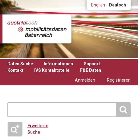
Direkt zum Inhalt
English
Deutsch
Daten Suche
Informationen
Support
Kontakt
IVS Kontaktstelle
F&E Daten
Anmelden
Registrieren
Erweiterte
Suche