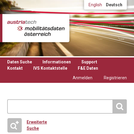
Direkt zum Inhalt
English
Deutsch
Daten Suche
Informationen
Support
Kontakt
IVS Kontaktstelle
F&E Daten
Anmelden
Registrieren
Erweiterte
Suche