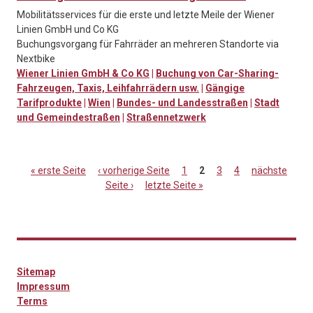
Mobilitätsservices für die erste und letzte Meile der Wiener
Linien GmbH und Co KG
Buchungsvorgang für Fahrräder an mehreren Standorte via
Nextbike
Wiener Linien GmbH & Co KG
|
Buchung von Car-Sharing-
Fahrzeugen, Taxis, Leihfahrrädern usw.
|
Gängige
Tarifprodukte
|
Wien
|
Bundes- und Landesstraßen
|
Stadt
und Gemeindestraßen
|
Straßennetzwerk
« erste Seite
‹ vorherige Seite
1
2
3
4
nächste
Seite ›
letzte Seite »
Seiten
Sitemap
Impressum
Terms