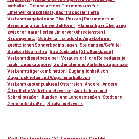
enthalten
|
Ort und Art des Ticketerwerbs für
Linienverkehrsdienste, nachfrageorientierte
Verkehrsangebote und Pkw-Parken
|
Parameter zur
Berechnung von Umweltfaktoren
|
Planmäßiger Übergang
zwischen garantierten Linienverkehrsdiensten
|
Radwegenetz
|
Sondertarifprodukte: Angebote mit
zusätzlichen Sonderbedingungen
|
Steigungen/Gefälle
|
Straßen Geometrie
|
Straßenbreite
|
Straßenklasse
|
Verkehrsdienstbetreiber
|
Voraussichtliche Reisedauer je
nach Tageskategorie, Zeitfenster und Verkehrsträger bzw.
Verkehrsträgerkombination
|
Zugänglichkeit von
Zugangsknoten und Wege innerhalb von
Verkehrsknotenpunkten
|
Österreich
|
Andere
|
Andere
Öffentliche Verkehrsnetzwerke
|
Autobahnen und
Schnellstraßen
|
Bundes- und Landesstraßen
|
Stadt und
Gemeindestraßen
|
Straßennetzwerk
Self-Declaration CC Taxicenter GmbH