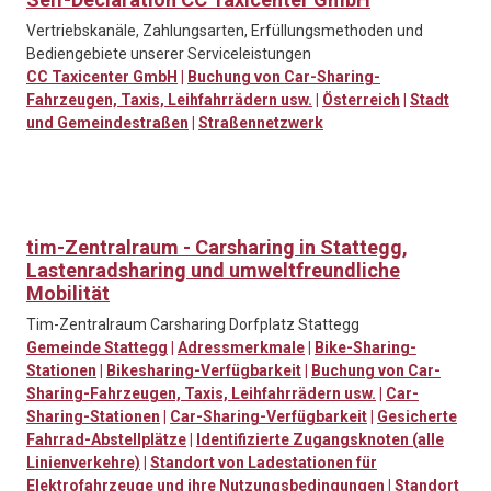
Vertriebskanäle, Zahlungsarten, Erfüllungsmethoden und
Bediengebiete unserer Serviceleistungen
CC Taxicenter GmbH
|
Buchung von Car-Sharing-
Fahrzeugen, Taxis, Leihfahrrädern usw.
|
Österreich
|
Stadt
und Gemeindestraßen
|
Straßennetzwerk
tim-Zentralraum - Carsharing in Stattegg,
Lastenradsharing und umweltfreundliche
Mobilität
Tim-Zentralraum Carsharing Dorfplatz Stattegg
Gemeinde Stattegg
|
Adressmerkmale
|
Bike-Sharing-
Stationen
|
Bikesharing-Verfügbarkeit
|
Buchung von Car-
Sharing-Fahrzeugen, Taxis, Leihfahrrädern usw.
|
Car-
Sharing-Stationen
|
Car-Sharing-Verfügbarkeit
|
Gesicherte
Fahrrad-Abstellplätze
|
Identifizierte Zugangsknoten (alle
Linienverkehre)
|
Standort von Ladestationen für
Elektrofahrzeuge und ihre Nutzungsbedingungen
|
Standort