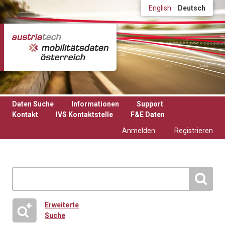
Direkt zum Inhalt
English
Deutsch
Daten Suche
Informationen
Support
Kontakt
IVS Kontaktstelle
F&E Daten
Anmelden
Registrieren
Erweiterte
Suche