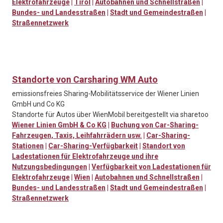
Elektrofahrzeuge
|
Tirol
|
Autobahnen und Schnellstraßen
|
Bundes- und Landesstraßen
|
Stadt und Gemeindestraßen
|
Straßennetzwerk
Standorte von Carsharing WM Auto
emissionsfreies Sharing-Mobilitätsservice der Wiener Linien
GmbH und Co KG
Standorte für Autos über WienMobil bereitgestellt via sharetoo
Wiener Linien GmbH & Co KG
|
Buchung von Car-Sharing-
Fahrzeugen, Taxis, Leihfahrrädern usw.
|
Car-Sharing-
Stationen
|
Car-Sharing-Verfügbarkeit
|
Standort von
Ladestationen für Elektrofahrzeuge und ihre
Nutzungsbedingungen
|
Verfügbarkeit von Ladestationen für
Elektrofahrzeuge
|
Wien
|
Autobahnen und Schnellstraßen
|
Bundes- und Landesstraßen
|
Stadt und Gemeindestraßen
|
Straßennetzwerk