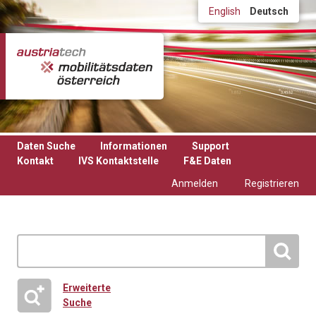
Direkt zum Inhalt
English
Deutsch
Daten Suche
Informationen
Support
Kontakt
IVS Kontaktstelle
F&E Daten
Anmelden
Registrieren
Erweiterte
Suche