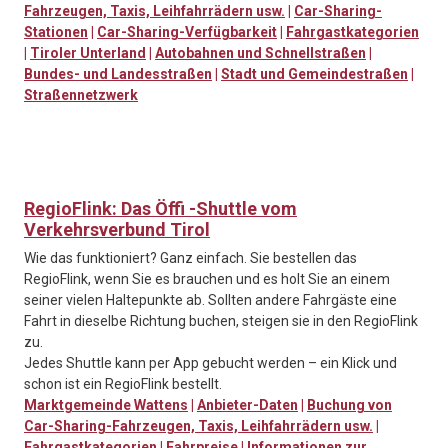
Fahrzeugen, Taxis, Leihfahrrädern usw.
|
Car-Sharing-
Stationen
|
Car-Sharing-Verfügbarkeit
|
Fahrgastkategorien
|
Tiroler Unterland
|
Autobahnen und Schnellstraßen
|
Bundes- und Landesstraßen
|
Stadt und Gemeindestraßen
|
Straßennetzwerk
RegioFlink: Das Öffi -Shuttle vom
Verkehrsverbund Tirol
Wie das funktioniert? Ganz einfach. Sie bestellen das
RegioFlink, wenn Sie es brauchen und es holt Sie an einem
seiner vielen Haltepunkte ab. Sollten andere Fahrgäste eine
Fahrt in dieselbe Richtung buchen, steigen sie in den RegioFlink
zu.
Jedes Shuttle kann per App gebucht werden – ein Klick und
schon ist ein RegioFlink bestellt.
Marktgemeinde Wattens
|
Anbieter-Daten
|
Buchung von
Car-Sharing-Fahrzeugen, Taxis, Leihfahrrädern usw.
|
Fahrgastkategorien
|
Fahrpreise
|
Informationen zur