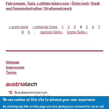
Fahrzeugen, Taxis, Leihfahrrädern usw.
|
Österreich
|
Stadt
und Gemeindestraßen
|
Straßennetzwerk
« erste Seite
‹ vorherige Seite
1
2
3
4
5
6
7
8
9
…
nächste Seite ›
letzte Seite »
Seiten
Sitemap
Impressum
Terms
We use cookies on this site to enhance your user experience
By clicking any link on this page you are giving your consent for us to set