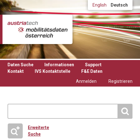
Direkt zum Inhalt
English
Deutsch
Daten Suche
Informationen
Support
Kontakt
IVS Kontaktstelle
F&E Daten
Anmelden
Registrieren
Erweiterte
Suche