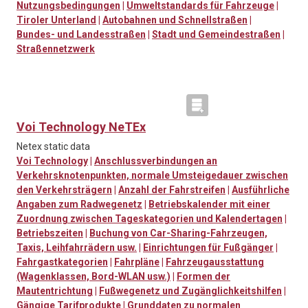
Nutzungsbedingungen
|
Umweltstandards für Fahrzeuge
|
Tiroler Unterland
|
Autobahnen und Schnellstraßen
|
Bundes- und Landesstraßen
|
Stadt und Gemeindestraßen
|
Straßennetzwerk
Voi Technology NeTEx
Netex static data
Voi Technology
|
Anschlussverbindungen an
Verkehrsknotenpunkten, normale Umsteigedauer zwischen
den Verkehrsträgern
|
Anzahl der Fahrstreifen
|
Ausführliche
Angaben zum Radwegenetz
|
Betriebskalender mit einer
Zuordnung zwischen Tageskategorien und Kalendertagen
|
Betriebszeiten
|
Buchung von Car-Sharing-Fahrzeugen,
Taxis, Leihfahrrädern usw.
|
Einrichtungen für Fußgänger
|
Fahrgastkategorien
|
Fahrpläne
|
Fahrzeugausstattung
(Wagenklassen, Bord-WLAN usw.)
|
Formen der
Mautentrichtung
|
Fußwegenetz und Zugänglichkeitshilfen
|
Gängige Tarifprodukte
|
Grunddaten zu normalen