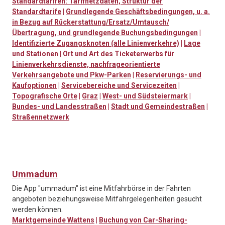
Standardtarifen: Tarifnetzdaten, Struktur der
Standardtarife
|
Grundlegende Geschäftsbedingungen, u. a.
in Bezug auf Rückerstattung/Ersatz/Umtausch/
Übertragung, und grundlegende Buchungsbedingungen
|
Identifizierte Zugangsknoten (alle Linienverkehre)
|
Lage
und Stationen
|
Ort und Art des Ticketerwerbs für
Linienverkehrsdienste, nachfrageorientierte
Verkehrsangebote und Pkw-Parken
|
Reservierungs- und
Kaufoptionen
|
Servicebereiche und Servicezeiten
|
Topografische Orte
|
Graz
|
West- und Südsteiermark
|
Bundes- und Landesstraßen
|
Stadt und Gemeindestraßen
|
Straßennetzwerk
Ummadum
Die App "ummadum" ist eine Mitfahrbörse in der Fahrten
angeboten beziehungsweise Mitfahrgelegenheiten gesucht
werden können.
Marktgemeinde Wattens
|
Buchung von Car-Sharing-