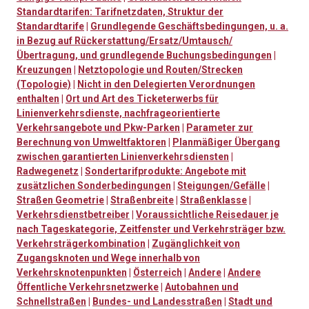
Standardtarifen: Tarifnetzdaten, Struktur der
Standardtarife
|
Grundlegende Geschäftsbedingungen, u. a.
in Bezug auf Rückerstattung/Ersatz/Umtausch/
Übertragung, und grundlegende Buchungsbedingungen
|
Kreuzungen
|
Netztopologie und Routen/Strecken
(Topologie)
|
Nicht in den Delegierten Verordnungen
enthalten
|
Ort und Art des Ticketerwerbs für
Linienverkehrsdienste, nachfrageorientierte
Verkehrsangebote und Pkw-Parken
|
Parameter zur
Berechnung von Umweltfaktoren
|
Planmäßiger Übergang
zwischen garantierten Linienverkehrsdiensten
|
Radwegenetz
|
Sondertarifprodukte: Angebote mit
zusätzlichen Sonderbedingungen
|
Steigungen/Gefälle
|
Straßen Geometrie
|
Straßenbreite
|
Straßenklasse
|
Verkehrsdienstbetreiber
|
Voraussichtliche Reisedauer je
nach Tageskategorie, Zeitfenster und Verkehrsträger bzw.
Verkehrsträgerkombination
|
Zugänglichkeit von
Zugangsknoten und Wege innerhalb von
Verkehrsknotenpunkten
|
Österreich
|
Andere
|
Andere
Öffentliche Verkehrsnetzwerke
|
Autobahnen und
Schnellstraßen
|
Bundes- und Landesstraßen
|
Stadt und