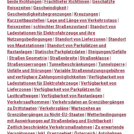
beide Richtungen
|
Frachtliefer Richtlinien
|
Geschätzte
Reisezeiten
|
Geschwindigkeit
|
Geschwindigkeitsbegrenzungen
|
Kreuzungen
|
Kurzzeitbaustellen
|
Lage und Länge von Verkehrsstaus
|
Reisezeiten
|
schlechter Straßenzustand
|
Standort von
Ladestationen für Elektrofahrzeuge und ihre
Nutzungsbedingungen
|
Standort von Lieferzonen
|
Standort
von Mautstationen
|
Standort von Parkplätzen und
Rastanlagen
|
Statische Parkplatzdaten
|
Steigungen/Gefälle
|
Straßen Geometrie
|
Straßenbreite
|
Straßenklasse
|
Straßensperrungen
|
Tunnelbeschränkungen
|
Tunnelsperre
|
Unfälle und Störungen
|
Variable Straßennutzungsgebühren
und verfügbare Zahlungsmöglichkeiten
|
Verfügbarkeit von
Ladestationen für Elektrofahrzeuge
|
Verfügbarkeit von
Lieferzonen
|
Verfügbarkeit von Parkplätzen für
Lastkraftwagen
|
Verfügbarkeit von Rastanlagen
|
Verkehrsaufkommen
|
Verkehrsdaten an Grenzübergängen
zu Drittstaaten
|
Verkehrspläne
|
Wartezeiten an
Grenzübergängen zu Nicht-EU-Staaten
|
Wetterbedingungen
mit Auswirkungen auf Straßenbelag und Sichtbarkeit
|
Zeitlich beschränkte Verkehrsmaßnahmen
|
Zu erwartende
Verspätungen
|
Inkl. Grenzgebiet
|
Österreich
|
Autobahnen