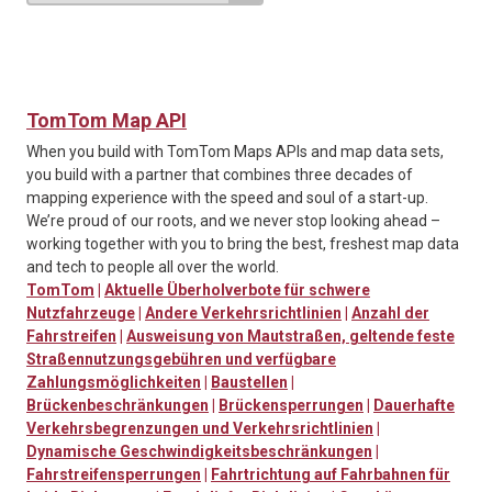
TomTom Map API
When you build with TomTom Maps APIs and map data sets,
you build with a partner that combines three decades of
mapping experience with the speed and soul of a start-up.
We’re proud of our roots, and we never stop looking ahead –
working together with you to bring the best, freshest map data
and tech to people all over the world.
TomTom
|
Aktuelle Überholverbote für schwere
Nutzfahrzeuge
|
Andere Verkehrsrichtlinien
|
Anzahl der
Fahrstreifen
|
Ausweisung von Mautstraßen, geltende feste
Straßennutzungsgebühren und verfügbare
Zahlungsmöglichkeiten
|
Baustellen
|
Brückenbeschränkungen
|
Brückensperrungen
|
Dauerhafte
Verkehrsbegrenzungen und Verkehrsrichtlinien
|
Dynamische Geschwindigkeitsbeschränkungen
|
Fahrstreifensperrungen
|
Fahrtrichtung auf Fahrbahnen für