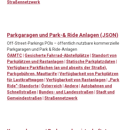
Straßennetzwerk
Parkgaragen und Park-& Ride Anlagen (JSON)
Off-Street-Parkings POIs – öffentlich nutzbare kommerzielle
Parkgaragen und Park & Ride-Anlagen
ÖAMTC
|
Gesicherte Fahrrad-Abstellplätze
|
Standort von
Parkplätzen und Rastanlagen
|
Statische Parkplatzdaten
|
Verfügbare Parkflächen (an und abseits der Straße),
Parkgebühren, Mauttarife
|
Verfügbarkeit von Parkplätzen
für Lastkraftwagen
|
Verfügbarkeit von Rastanlagen
|
„Park
Ride“-Standorte
|
Österreich
|
Andere
|
Autobahnen und
Schnellstraßen
|
Bundes- und Landesstraßen
|
Stadt und
Gemeindestraßen
|
Straßennetzwerk