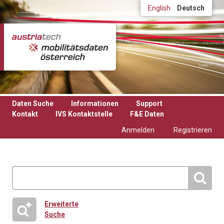
Direkt zum Inhalt
English
Deutsch
Daten Suche
Informationen
Support
Kontakt
IVS Kontaktstelle
F&E Daten
Anmelden
Registrieren
Erweiterte
Suche