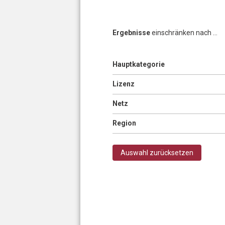
Ergebnisse
einschränken nach ...
Anzeigen
Hauptkategorie
Seiten
Anzeigen
Lizenz
Anzeigen
Netz
Anzeigen
Region