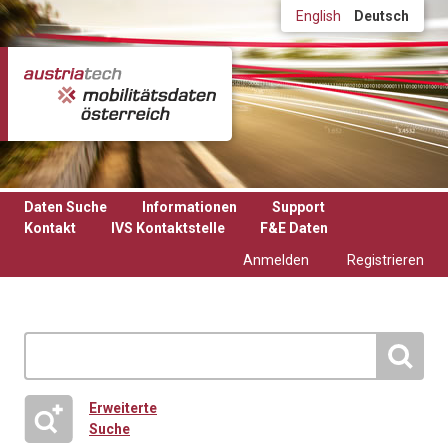
Direkt zum Inhalt
English
Deutsch
Daten Suche
Informationen
Support
Kontakt
IVS Kontaktstelle
F&E Daten
Anmelden
Registrieren
Erweiterte
Suche