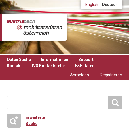
Direkt zum Inhalt
English
Deutsch
Daten Suche
Informationen
Support
Kontakt
IVS Kontaktstelle
F&E Daten
Anmelden
Registrieren
Erweiterte
Suche