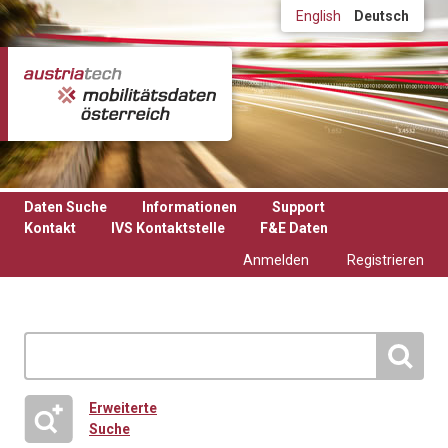
Direkt zum Inhalt
English
Deutsch
Daten Suche
Informationen
Support
Kontakt
IVS Kontaktstelle
F&E Daten
Anmelden
Registrieren
Erweiterte
Suche