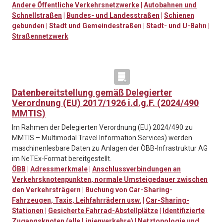
Andere Öffentliche Verkehrsnetzwerke
|
Autobahnen und
Schnellstraßen
|
Bundes- und Landesstraßen
|
Schienen
gebunden
|
Stadt und Gemeindestraßen
|
Stadt- und U-Bahn
|
Straßennetzwerk
Datenbereitstellung gemäß Delegierter
Verordnung (EU) 2017/1926 i.d.g.F. (2024/490
MMTIS)
Im Rahmen der Delegierten Verordnung (EU) 2024/490 zu
MMTIS – Multimodal Travel Information Services) werden
maschinenlesbare Daten zu Anlagen der ÖBB-Infrastruktur AG
im NeTEx-Format bereitgestellt.
ÖBB
|
Adressmerkmale
|
Anschlussverbindungen an
Verkehrsknotenpunkten, normale Umsteigedauer zwischen
den Verkehrsträgern
|
Buchung von Car-Sharing-
Fahrzeugen, Taxis, Leihfahrrädern usw.
|
Car-Sharing-
Stationen
|
Gesicherte Fahrrad-Abstellplätze
|
Identifizierte
Zugangsknoten (alle Linienverkehre)
|
Netztopologie und