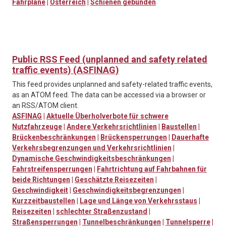
Fahrpläne
|
Österreich
|
Schienen gebunden
Public RSS Feed (unplanned and safety related
traffic events) (ASFINAG)
This feed provides unplanned and safety-related traffic events,
as an ATOM feed. The data can be accessed via a browser or
an RSS/ATOM client.
ASFINAG
|
Aktuelle Überholverbote für schwere
Nutzfahrzeuge
|
Andere Verkehrsrichtlinien
|
Baustellen
|
Brückenbeschränkungen
|
Brückensperrungen
|
Dauerhafte
Verkehrsbegrenzungen und Verkehrsrichtlinien
|
Dynamische Geschwindigkeitsbeschränkungen
|
Fahrstreifensperrungen
|
Fahrtrichtung auf Fahrbahnen für
beide Richtungen
|
Geschätzte Reisezeiten
|
Geschwindigkeit
|
Geschwindigkeitsbegrenzungen
|
Kurzzeitbaustellen
|
Lage und Länge von Verkehrsstaus
|
Reisezeiten
|
schlechter Straßenzustand
|
Straßensperrungen
|
Tunnelbeschränkungen
|
Tunnelsperre
|