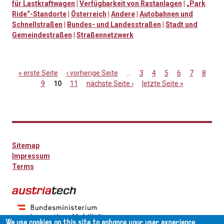
für Lastkraftwagen
|
Verfügbarkeit von Rastanlagen
|
„Park
Ride“-Standorte
|
Österreich
|
Andere
|
Autobahnen und
Schnellstraßen
|
Bundes- und Landesstraßen
|
Stadt und
Gemeindestraßen
|
Straßennetzwerk
« erste Seite
‹ vorherige Seite
…
3
4
5
6
7
8
9
10
11
nächste Seite ›
letzte Seite »
Seiten
Sitemap
Impressum
Terms
We use cookies on this site to enhance your user experience