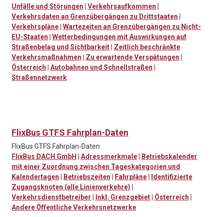
Unfälle und Störungen
|
Verkehrsaufkommen
|
Verkehrsdaten an Grenzübergängen zu Drittstaaten
|
Verkehrspläne
|
Wartezeiten an Grenzübergängen zu Nicht-
EU-Staaten
|
Wetterbedingungen mit Auswirkungen auf
Straßenbelag und Sichtbarkeit
|
Zeitlich beschränkte
Verkehrsmaßnahmen
|
Zu erwartende Verspätungen
|
Österreich
|
Autobahnen und Schnellstraßen
|
Straßennetzwerk
FlixBus GTFS Fahrplan-Daten
FlixBus GTFS Fahrplan-Daten
FlixBus DACH GmbH
|
Adressmerkmale
|
Betriebskalender
mit einer Zuordnung zwischen Tageskategorien und
Kalendertagen
|
Betriebszeiten
|
Fahrpläne
|
Identifizierte
Zugangsknoten (alle Linienverkehre)
|
Verkehrsdienstbetreiber
|
Inkl. Grenzgebiet
|
Österreich
|
Andere Öffentliche Verkehrsnetzwerke