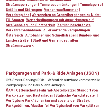
Straßensperrungen
|
Tunnelbeschränkungen
|
Tunnelsperre
|
Unfälle und Störungen
|
Verkehrsaufkommen
|
Verkehrspläne
|
Wartezeiten an Grenzübergängen zu Nicht-
EU-Staaten
|
Wetterbedingungen mit Auswirkungen auf
Straßenbelag und Sichtbarkeit
|
Zeitlich beschränkte
Verkehrsmaßnahmen
|
Zu erwartende Verspätungen
|
Österreich
|
Autobahnen und Schnellstraßen
|
Bundes- und
Landesstraßen
|
Stadt und Gemeindestraßen
|
Straßennetzwerk
Parkgaragen und Park-& Ride Anlagen (JSON)
Off-Street-Parkings POIs – öffentlich nutzbare kommerzielle
Parkgaragen und Park & Ride-Anlagen
ÖAMTC
|
Gesicherte Fahrrad-Abstellplätze
|
Standort von
Parkplätzen und Rastanlagen
|
Statische Parkplatzdaten
|
Verfügbare Parkflächen (an und abseits der Straße),
Parkgebühren, Mauttarife
|
Verfügbarkeit von Parkplätzen