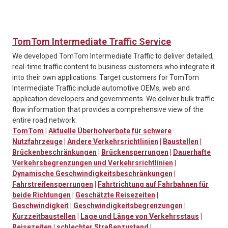
TomTom Intermediate Traffic Service
We developed TomTom Intermediate Traffic to deliver detailed,
real-time traffic content to business customers who integrate it
into their own applications. Target customers for TomTom
Intermediate Traffic include automotive OEMs, web and
application developers and governments. We deliver bulk traffic
flow information that provides a comprehensive view of the
entire road network.
TomTom
|
Aktuelle Überholverbote für schwere
Nutzfahrzeuge
|
Andere Verkehrsrichtlinien
|
Baustellen
|
Brückenbeschränkungen
|
Brückensperrungen
|
Dauerhafte
Verkehrsbegrenzungen und Verkehrsrichtlinien
|
Dynamische Geschwindigkeitsbeschränkungen
|
Fahrstreifensperrungen
|
Fahrtrichtung auf Fahrbahnen für
beide Richtungen
|
Geschätzte Reisezeiten
|
Geschwindigkeit
|
Geschwindigkeitsbegrenzungen
|
Kurzzeitbaustellen
|
Lage und Länge von Verkehrsstaus
|
Reisezeiten
|
schlechter Straßenzustand
|