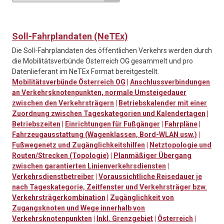
Soll-Fahrplandaten (NeTEx)
Die Soll-Fahrplandaten des öffentlichen Verkehrs werden durch
die Mobilitätsverbünde Österreich OG gesammelt und pro
Datenlieferant im NeTEx Format bereitgestellt.
Mobilitätsverbünde Österreich OG
|
Anschlussverbindungen
an Verkehrsknotenpunkten, normale Umsteigedauer
zwischen den Verkehrsträgern
|
Betriebskalender mit einer
Zuordnung zwischen Tageskategorien und Kalendertagen
|
Betriebszeiten
|
Einrichtungen für Fußgänger
|
Fahrpläne
|
Fahrzeugausstattung (Wagenklassen, Bord-WLAN usw.)
|
Fußwegenetz und Zugänglichkeitshilfen
|
Netztopologie und
Routen/Strecken (Topologie)
|
Planmäßiger Übergang
zwischen garantierten Linienverkehrsdiensten
|
Verkehrsdienstbetreiber
|
Voraussichtliche Reisedauer je
nach Tageskategorie, Zeitfenster und Verkehrsträger bzw.
Verkehrsträgerkombination
|
Zugänglichkeit von
Zugangsknoten und Wege innerhalb von
Verkehrsknotenpunkten
|
Inkl. Grenzgebiet
|
Österreich
|