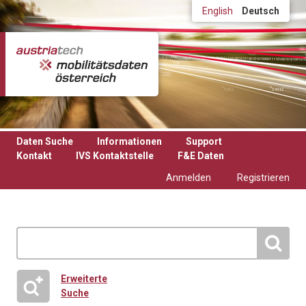
Direkt zum Inhalt
English
Deutsch
Daten Suche
Informationen
Support
Kontakt
IVS Kontaktstelle
F&E Daten
Anmelden
Registrieren
Erweiterte
Suche