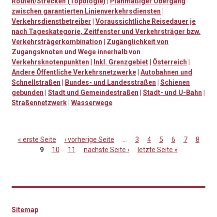
Routen/Strecken (Topologie)
|
Planmäßiger Übergang
zwischen garantierten Linienverkehrsdiensten
|
Verkehrsdienstbetreiber
|
Voraussichtliche Reisedauer je
nach Tageskategorie, Zeitfenster und Verkehrsträger bzw.
Verkehrsträgerkombination
|
Zugänglichkeit von
Zugangsknoten und Wege innerhalb von
Verkehrsknotenpunkten
|
Inkl. Grenzgebiet
|
Österreich
|
Andere Öffentliche Verkehrsnetzwerke
|
Autobahnen und
Schnellstraßen
|
Bundes- und Landesstraßen
|
Schienen
gebunden
|
Stadt und Gemeindestraßen
|
Stadt- und U-Bahn
|
Straßennetzwerk
|
Wasserwege
« erste Seite
‹ vorherige Seite
…
3
4
5
6
7
8
9
10
11
nächste Seite ›
letzte Seite »
Seiten
Sitemap