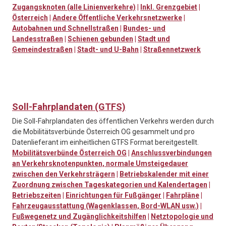
Zugangsknoten (alle Linienverkehre)
|
Inkl. Grenzgebiet
|
Österreich
|
Andere Öffentliche Verkehrsnetzwerke
|
Autobahnen und Schnellstraßen
|
Bundes- und
Landesstraßen
|
Schienen gebunden
|
Stadt und
Gemeindestraßen
|
Stadt- und U-Bahn
|
Straßennetzwerk
Soll-Fahrplandaten (GTFS)
Die Soll-Fahrplandaten des öffentlichen Verkehrs werden durch
die Mobilitätsverbünde Österreich OG gesammelt und pro
Datenlieferant im einheitlichen GTFS Format bereitgestellt.
Mobilitätsverbünde Österreich OG
|
Anschlussverbindungen
an Verkehrsknotenpunkten, normale Umsteigedauer
zwischen den Verkehrsträgern
|
Betriebskalender mit einer
Zuordnung zwischen Tageskategorien und Kalendertagen
|
Betriebszeiten
|
Einrichtungen für Fußgänger
|
Fahrpläne
|
Fahrzeugausstattung (Wagenklassen, Bord-WLAN usw.)
|
Fußwegenetz und Zugänglichkeitshilfen
|
Netztopologie und