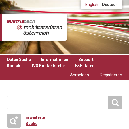
Direkt zum Inhalt
English
Deutsch
Daten Suche
Informationen
Support
Kontakt
IVS Kontaktstelle
F&E Daten
Anmelden
Registrieren
Erweiterte
Suche