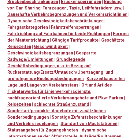
Brückenbeschränkungen
|
Brückensperrungen
|
Buchung
von Car-Sharing-Fahrzeugen, Taxis, Leihfahrrädern usw.
|
Dauerhafte Verkehrsbegrenzungen und Verkehrsrichtlinien
|
Dynamische Geschwindigkeitsbeschränkungen
|
Fahrgastkategorien
|
Fahrstreifensperrungen
|
Fahrtrichtung auf Fahrbahnen für beide Richtungen
|
Formen
der Mautentrichtung
|
Gängige Tarifprodukte
|
Geschätzte
Reisezeiten
|
Geschwindigkeit
|
Geschwindigkeitsbegrenzungen
|
Gesperrte
Radwege/Umleitungen
|
Grundlegende
Geschäftsbedingungen, u. a. in Bezug auf
Rückerstattung/Ersatz/Umtausch/Übertragung, und
grundlegende Buchungsbedingungen
|
Kurzzeitbaustellen
|
Lage und Länge von Verkehrsstaus
|
Ort und Art des
Ticketerwerbs für Linienverkehrsdienste,
nachfrageorientierte Verkehrsangebote und Pkw-Parken
|
Reisezeiten
|
schlechter Straßenzustand
|
Sondertarifprodukte: Angebote mit zusätzlichen
Sonderbedingungen
|
Sonstige Zufahrtsbeschränkungen
und Verkehrsregelungen
|
Standort von Mautstationen
|
Statusangaben für Zugangsknoten - dynamische
Informationen an der Abfahrtstelle, Aufzüge/Rolltreppen,