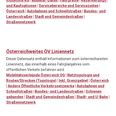
mobyome KG
|
Anbieter-Daten
|
Fahrpreise
|
Reservierungs-
und Kaufoptionen
|
Servicebereiche und Servicezeiten
|
Österreich
|
Autobahnen und Schnellstraßen
|
Bundes- und
Landesstraßen
|
Stadt und Gemeindestraßen
|
Straßennetzwerk
Österreichweites ÖV Liniennetz
Dieser Datensatz enthält Informationen zum österreichweiten
Liniennetz, das innerhalb eines Fahrplanjahres vom
öffentlichen Verkehr befahren wird.
Mobilitätsverbünde Österreich OG
|
Netztopologie und
Routen/Strecken (Topologie)
|
Inkl. Grenzgebiet
|
Österreich
|
Andere Öffentliche Verkehrsnetzwerke
|
Autobahnen und
Schnellstraßen
|
Bundes- und Landesstraßen
|
Schienen
gebunden
|
Stadt und Gemeindestraßen
|
Stadt- und U-Bahn
|
Straßennetzwerk