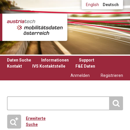
Direkt zum Inhalt
English
Deutsch
Daten Suche
Informationen
Support
Kontakt
IVS Kontaktstelle
F&E Daten
Anmelden
Registrieren
Erweiterte
Suche