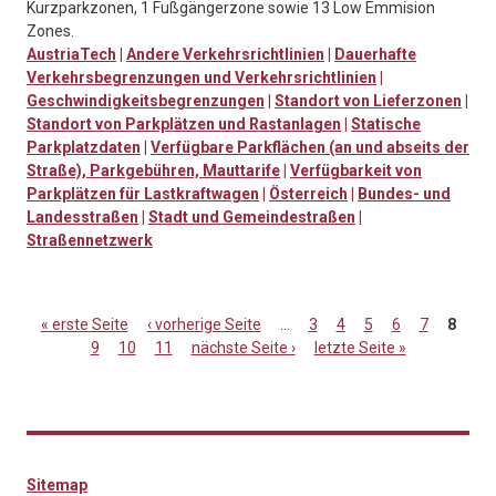
Kurzparkzonen, 1 Fußgängerzone sowie 13 Low Emmision
Zones.
AustriaTech
|
Andere Verkehrsrichtlinien
|
Dauerhafte
Verkehrsbegrenzungen und Verkehrsrichtlinien
|
Geschwindigkeitsbegrenzungen
|
Standort von Lieferzonen
|
Standort von Parkplätzen und Rastanlagen
|
Statische
Parkplatzdaten
|
Verfügbare Parkflächen (an und abseits der
Straße), Parkgebühren, Mauttarife
|
Verfügbarkeit von
Parkplätzen für Lastkraftwagen
|
Österreich
|
Bundes- und
Landesstraßen
|
Stadt und Gemeindestraßen
|
Straßennetzwerk
« erste Seite
‹ vorherige Seite
…
3
4
5
6
7
8
9
10
11
nächste Seite ›
letzte Seite »
Seiten
Sitemap