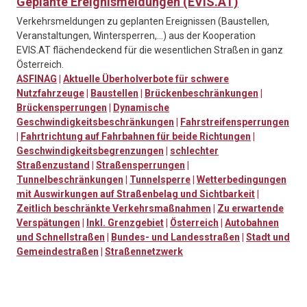
Geplante Ereignismeldungen (EVIS.AT)
Verkehrsmeldungen zu geplanten Ereignissen (Baustellen,
Veranstaltungen, Wintersperren,…) aus der Kooperation
EVIS.AT flächendeckend für die wesentlichen Straßen in ganz
Österreich.
ASFINAG
|
Aktuelle Überholverbote für schwere
Nutzfahrzeuge
|
Baustellen
|
Brückenbeschränkungen
|
Brückensperrungen
|
Dynamische
Geschwindigkeitsbeschränkungen
|
Fahrstreifensperrungen
|
Fahrtrichtung auf Fahrbahnen für beide Richtungen
|
Geschwindigkeitsbegrenzungen
|
schlechter
Straßenzustand
|
Straßensperrungen
|
Tunnelbeschränkungen
|
Tunnelsperre
|
Wetterbedingungen
mit Auswirkungen auf Straßenbelag und Sichtbarkeit
|
Zeitlich beschränkte Verkehrsmaßnahmen
|
Zu erwartende
Verspätungen
|
Inkl. Grenzgebiet
|
Österreich
|
Autobahnen
und Schnellstraßen
|
Bundes- und Landesstraßen
|
Stadt und
Gemeindestraßen
|
Straßennetzwerk