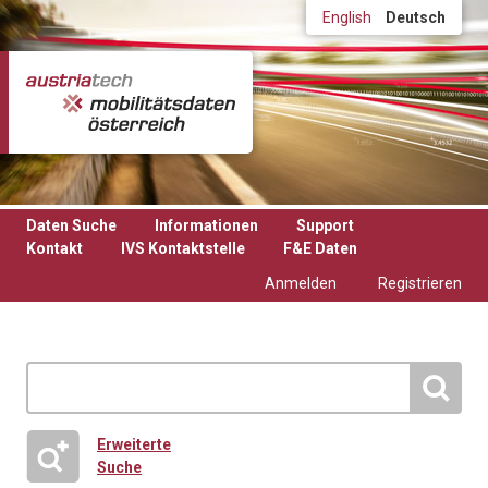
Direkt zum Inhalt
English
Deutsch
Daten Suche
Informationen
Support
Kontakt
IVS Kontaktstelle
F&E Daten
Anmelden
Registrieren
Erweiterte
Suche