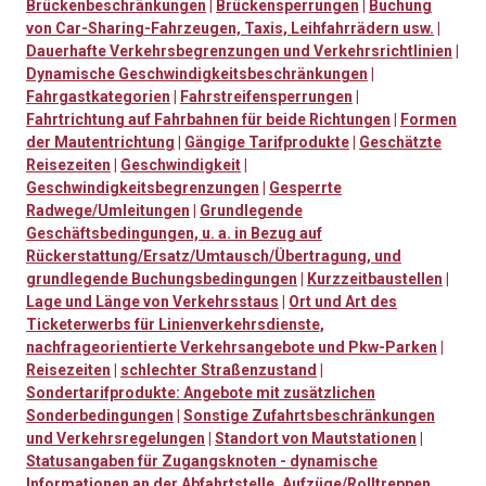
Brückenbeschränkungen
|
Brückensperrungen
|
Buchung
von Car-Sharing-Fahrzeugen, Taxis, Leihfahrrädern usw.
|
Dauerhafte Verkehrsbegrenzungen und Verkehrsrichtlinien
|
Dynamische Geschwindigkeitsbeschränkungen
|
Fahrgastkategorien
|
Fahrstreifensperrungen
|
Fahrtrichtung auf Fahrbahnen für beide Richtungen
|
Formen
der Mautentrichtung
|
Gängige Tarifprodukte
|
Geschätzte
Reisezeiten
|
Geschwindigkeit
|
Geschwindigkeitsbegrenzungen
|
Gesperrte
Radwege/Umleitungen
|
Grundlegende
Geschäftsbedingungen, u. a. in Bezug auf
Rückerstattung/Ersatz/Umtausch/Übertragung, und
grundlegende Buchungsbedingungen
|
Kurzzeitbaustellen
|
Lage und Länge von Verkehrsstaus
|
Ort und Art des
Ticketerwerbs für Linienverkehrsdienste,
nachfrageorientierte Verkehrsangebote und Pkw-Parken
|
Reisezeiten
|
schlechter Straßenzustand
|
Sondertarifprodukte: Angebote mit zusätzlichen
Sonderbedingungen
|
Sonstige Zufahrtsbeschränkungen
und Verkehrsregelungen
|
Standort von Mautstationen
|
Statusangaben für Zugangsknoten - dynamische
Informationen an der Abfahrtstelle, Aufzüge/Rolltreppen,