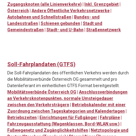
Zugangsknoten (alle Linienverkehre)
|
Inkl. Grenzgebiet
|
Österreich
|
Andere Öffentliche Verkehrsnetzwerke
|
Autobahnen und Schnellstraßen
|
Bundes- und
Landesstraßen
|
Schienen gebunden
|
Stadt und
Gemeindestraßen
|
Stadt- und U-Bahn
|
Straßennetzwerk
Soll-Fahrplandaten (GTFS)
Die Soll-Fahrplandaten des öffentlichen Verkehrs werden durch
die Mobilitätsverbünde Österreich OG gesammelt und pro
Datenlieferant im einheitlichen GTFS Format bereitgestellt.
Mobilitätsverbünde Österreich OG
|
Anschlussverbindungen
an Verkehrsknotenpunkten, normale Umsteigedauer
zwischen den Verkehrsträgern
|
Betriebskalender mit einer
Zuordnung zwischen Tageskategorien und Kalendertagen
|
Betriebszeiten
|
Einrichtungen für Fußgänger
|
Fahrpläne
|
Fahrzeugausstattung (Wagenklassen, Bord-WLAN usw.)
|
Fußwegenetz und Zugänglichkeitshilfen
|
Netztopologie und