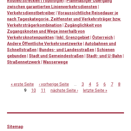
Routen/Strecken (Topologie)
|
Planmäßiger Übergang
zwischen garantierten Linienverkehrsdiensten
|
Verkehrsdienstbetreiber
|
Voraussichtliche Reisedauer je
nach Tageskategorie, Zeitfenster und Verkehrsträger bzw.
Verkehrsträgerkombination
|
Zugänglichkeit von
Zugangsknoten und Wege innerhalb von
Verkehrsknotenpunkten
|
Inkl. Grenzgebiet
|
Österreich
|
Andere Öffentliche Verkehrsnetzwerke
|
Autobahnen und
Schnellstraßen
|
Bundes- und Landesstraßen
|
Schienen
gebunden
|
Stadt und Gemeindestraßen
|
Stadt- und U-Bahn
|
Straßennetzwerk
|
Wasserwege
« erste Seite
‹ vorherige Seite
…
3
4
5
6
7
8
9
10
11
nächste Seite ›
letzte Seite »
Seiten
Sitemap