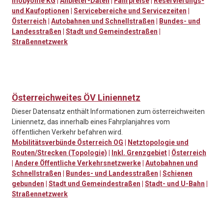
mobyome KG
|
Anbieter-Daten
|
Fahrpreise
|
Reservierungs-
und Kaufoptionen
|
Servicebereiche und Servicezeiten
|
Österreich
|
Autobahnen und Schnellstraßen
|
Bundes- und
Landesstraßen
|
Stadt und Gemeindestraßen
|
Straßennetzwerk
Österreichweites ÖV Liniennetz
Dieser Datensatz enthält Informationen zum österreichweiten
Liniennetz, das innerhalb eines Fahrplanjahres vom
öffentlichen Verkehr befahren wird.
Mobilitätsverbünde Österreich OG
|
Netztopologie und
Routen/Strecken (Topologie)
|
Inkl. Grenzgebiet
|
Österreich
|
Andere Öffentliche Verkehrsnetzwerke
|
Autobahnen und
Schnellstraßen
|
Bundes- und Landesstraßen
|
Schienen
gebunden
|
Stadt und Gemeindestraßen
|
Stadt- und U-Bahn
|
Straßennetzwerk