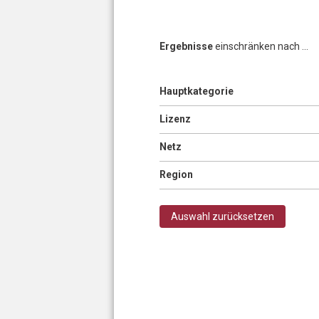
Ergebnisse
einschränken nach ...
Anzeigen
Hauptkategorie
Seiten
Anzeigen
Lizenz
Anzeigen
Netz
Anzeigen
Region