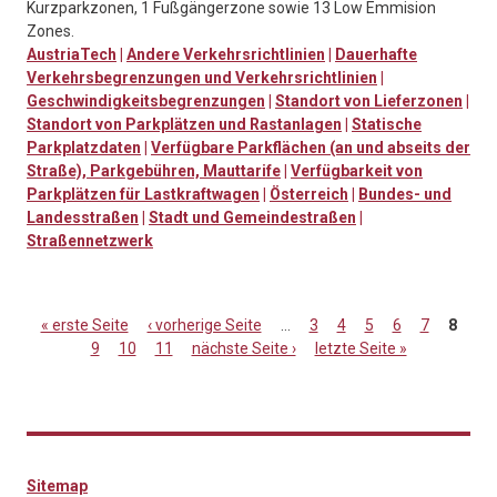
Kurzparkzonen, 1 Fußgängerzone sowie 13 Low Emmision
Zones.
AustriaTech
|
Andere Verkehrsrichtlinien
|
Dauerhafte
Verkehrsbegrenzungen und Verkehrsrichtlinien
|
Geschwindigkeitsbegrenzungen
|
Standort von Lieferzonen
|
Standort von Parkplätzen und Rastanlagen
|
Statische
Parkplatzdaten
|
Verfügbare Parkflächen (an und abseits der
Straße), Parkgebühren, Mauttarife
|
Verfügbarkeit von
Parkplätzen für Lastkraftwagen
|
Österreich
|
Bundes- und
Landesstraßen
|
Stadt und Gemeindestraßen
|
Straßennetzwerk
« erste Seite
‹ vorherige Seite
…
3
4
5
6
7
8
9
10
11
nächste Seite ›
letzte Seite »
Seiten
Sitemap