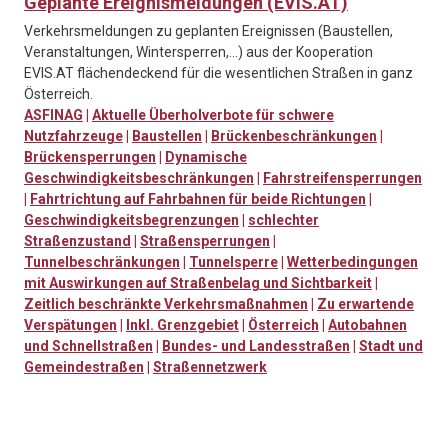
Geplante Ereignismeldungen (EVIS.AT)
Verkehrsmeldungen zu geplanten Ereignissen (Baustellen,
Veranstaltungen, Wintersperren,…) aus der Kooperation
EVIS.AT flächendeckend für die wesentlichen Straßen in ganz
Österreich.
ASFINAG
|
Aktuelle Überholverbote für schwere
Nutzfahrzeuge
|
Baustellen
|
Brückenbeschränkungen
|
Brückensperrungen
|
Dynamische
Geschwindigkeitsbeschränkungen
|
Fahrstreifensperrungen
|
Fahrtrichtung auf Fahrbahnen für beide Richtungen
|
Geschwindigkeitsbegrenzungen
|
schlechter
Straßenzustand
|
Straßensperrungen
|
Tunnelbeschränkungen
|
Tunnelsperre
|
Wetterbedingungen
mit Auswirkungen auf Straßenbelag und Sichtbarkeit
|
Zeitlich beschränkte Verkehrsmaßnahmen
|
Zu erwartende
Verspätungen
|
Inkl. Grenzgebiet
|
Österreich
|
Autobahnen
und Schnellstraßen
|
Bundes- und Landesstraßen
|
Stadt und
Gemeindestraßen
|
Straßennetzwerk