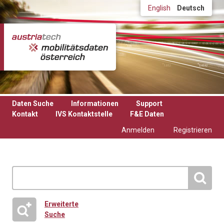
Direkt zum Inhalt
English
Deutsch
Daten Suche
Informationen
Support
Kontakt
IVS Kontaktstelle
F&E Daten
Anmelden
Registrieren
Erweiterte
Suche